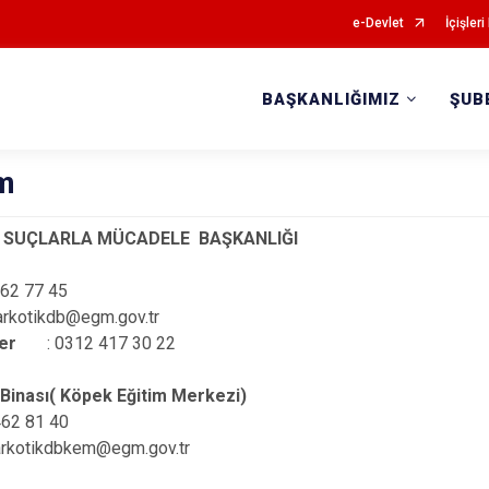
e-Devlet
İçişleri
BAŞKANLIĞIMIZ
ŞUB
im
 SUÇLARLA MÜCADELE BAŞKANLIĞI
462 77 45
arkotikdb@egm.gov.tr
er
: 0312 417 30 22
Binası( Köpek Eğitim Merkezi)
62 81 40
narkotikdbkem@egm.gov.tr