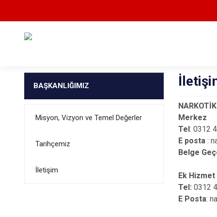
İletiş
BAŞKANLIĞIMIZ
NARKOTİK
Merkez
Misyon, Vizyon ve Temel Değerler
Tel
: 0312 
E posta
: n
Tarihçemiz
Belge Geç
İletişim
Ek Hizmet 
Tel:
0312 4
E Posta
: 