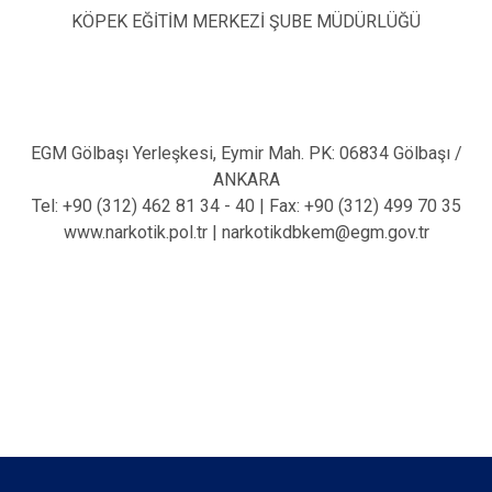
KÖPEK EĞİTİM MERKEZİ ŞUBE MÜDÜRLÜĞÜ
EGM Gölbaşı Yerleşkesi, Eymir Mah. PK: 06834 Gölbaşı /
ANKARA
Tel: +90 (312) 462 81 34 - 40 | Fax: +90 (312) 499 70 35
www.narkotik.pol.tr | narkotikdbkem@egm.gov.tr